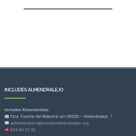
INCLUDES ALMENDRALEJO
Includes Almendralejo
Ctra. Fuente del Maestre s/n
06200 – Almendralejo
administracion@includesalmendralejo.org
924 66 07 32