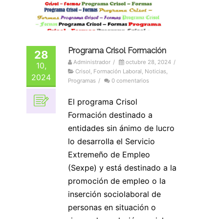
Programa Crisol Formación
28
Administrador
/
octubre 28, 2024
/
10,
Crisol
,
Formación Laboral
,
Noticias
,
2024
Programas
/
0 comentarios
El programa Crisol
Formación destinado a
entidades sin ánimo de lucro
lo desarrolla el Servicio
Extremeño de Empleo
(Sexpe) y está destinado a la
promoción de empleo o la
inserción sociolaboral de
personas en situación o