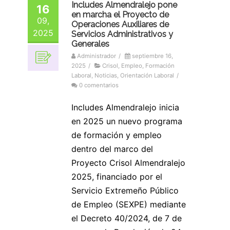
Includes Almendralejo pone
16
en marcha el Proyecto de
09,
Operaciones Auxiliares de
2025
Servicios Administrativos y
Generales
Administrador
/
septiembre 16,
2025
/
Crisol
,
Empleo
,
Formación
Laboral
,
Noticias
,
Orientación Laboral
/
0 comentarios
Includes Almendralejo inicia
en 2025 un nuevo programa
de formación y empleo
dentro del marco del
Proyecto Crisol Almendralejo
2025, financiado por el
Servicio Extremeño Público
de Empleo (SEXPE) mediante
el Decreto 40/2024, de 7 de