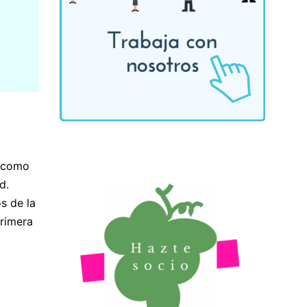
, como
d.
s de la
primera