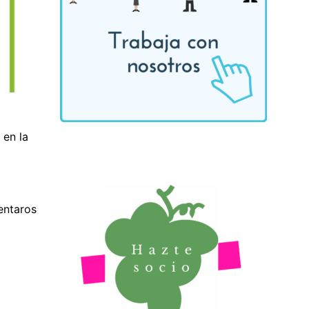
 en la
entaros