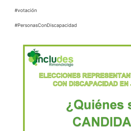
#votación
#PersonasConDiscapacidad