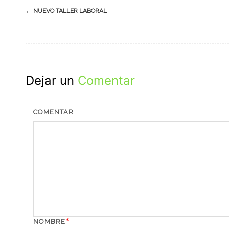
Navegación
←
NUEVO TALLER LABORAL
de
entradas
Dejar un
Comentar
COMENTAR
*
NOMBRE