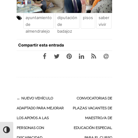
ayuntamiento
diputación
pisos
saber
de
de
vivir
almendralejo
badajoz
Compartir esta entrada
Navegación
←
NUEVO VEHÍCULO
CONVOCATORIAS DE
de
ADAPTADO PARA MEJORAR
PLAZAS VACANTES DE
entradas
LOS APOYOS A LAS
MAESTRO/A DE
PERSONAS CON
EDUCACIÓN ESPECIAL
ALTERNAR ALTO CONTRASTE
DISCAPACIDAD
PARA EL CURSO