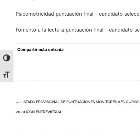
Psicomotricidad puntuación final – candidato selec
Fomento a la lectura puntuación final – candidato s
Compartir esta entrada
ALTERNAR ALTO CONTRASTE
ALTERNAR TAMAÑO DE LETRA
Navegación
←
LISTADO PROVISIONAL DE PUNTUACIONES MONITORES AFC CURSO 
de
2020 (CON ENTREVISTAS)
entradas