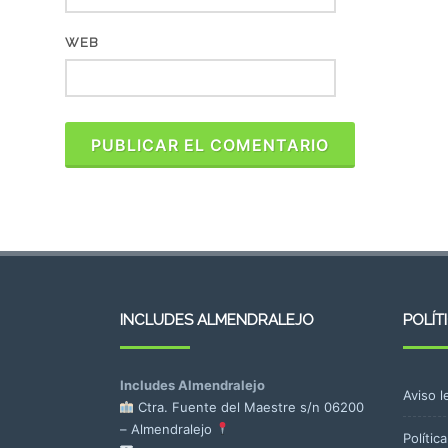
WEB
INCLUDES ALMENDRALEJO
POLÍT
Includes Almendralejo
Aviso l
Ctra. Fuente del Maestre s/n
06200
– Almendralejo
Polític