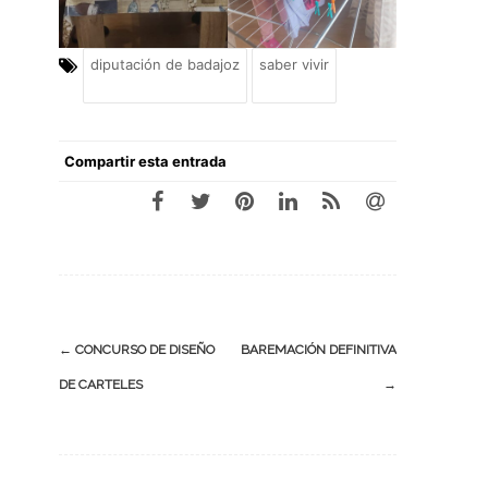
diputación de badajoz
saber vivir
Compartir esta entrada
Navegación
←
CONCURSO DE DISEÑO
BAREMACIÓN DEFINITIVA
de
DE CARTELES
→
entradas