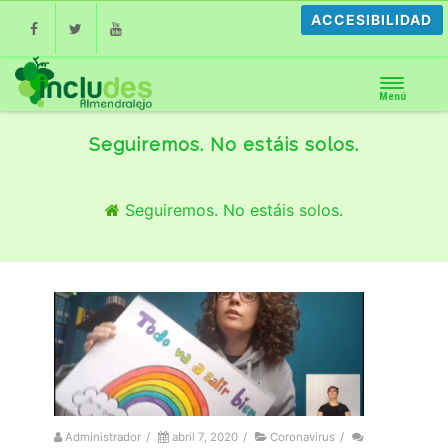
ACCESIBILIDAD
Facebook
Twitter
Youtube
Menú
Seguiremos. No estáis solos.
Seguiremos. No estáis solos.
Administrador
/
abril 7, 2020
/
Coronavirus
/