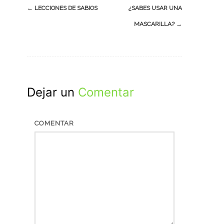
Navegación
←
LECCIONES DE SABIOS
¿SABES USAR UNA
de
MASCARILLA?
→
entradas
Dejar un
Comentar
COMENTAR