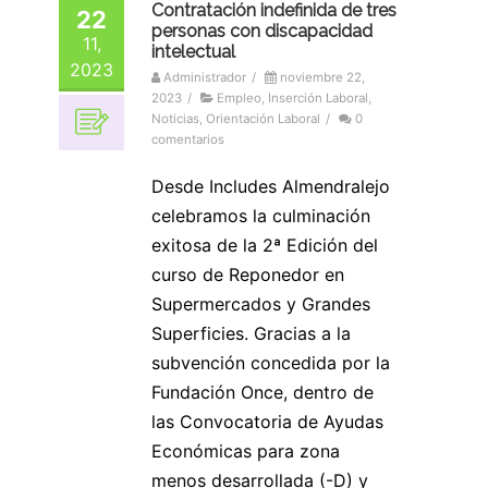
Contratación indefinida de tres
22
personas con discapacidad
11,
intelectual
2023
Administrador
/
noviembre 22,
2023
/
Empleo
,
Inserción Laboral
,
Noticias
,
Orientación Laboral
/
0
comentarios
Desde Includes Almendralejo
celebramos la culminación
exitosa de la 2ª Edición del
curso de Reponedor en
Supermercados y Grandes
Superficies. Gracias a la
subvención concedida por la
Fundación Once, dentro de
las Convocatoria de Ayudas
Económicas para zona
menos desarrollada (-D) y